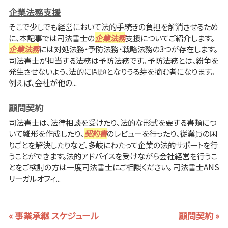
企業法務支援
そこで少しでも経営において法的手続きの負担を解消させるため
に、本記事では司法書士の
企業法務
支援についてご紹介します。
企業法務
には対処法務・予防法務・戦略法務の3つが存在します。
司法書士が担当する法務は予防法務です。 予防法務とは、紛争を
発生させないよう、法的に問題となりうる芽を摘む者になります。
例えば、会社が他の...
顧問契約
司法書士は、法律相談を受けたり、法的な形式を要する書類につ
いて雛形を作成したり、
契約書
のレビューを行ったり、従業員の困
りごとを解決したりなど、多岐にわたって企業の法的サポートを行
うことができます。法的アドバイスを受けながら会社経営を行うこ
とをご検討の方は一度司法書士にご相談ください。 司法書士ANS
リーガルオフィ...
« 事業承継 スケジュール
顧問契約 »