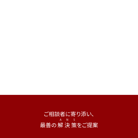
ご相談者に寄り添い、
最善の
解
決
策
をご提案