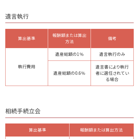
遺言執行
報酬額または算出
算出基準
備考
方法
遺産総額の1％
遺言執行のみ
執行費用
遺言書により執行
遺産総額の0.6％
者に選任されてい
る場合
相続手続立会
算出基準
報酬額または算出方法