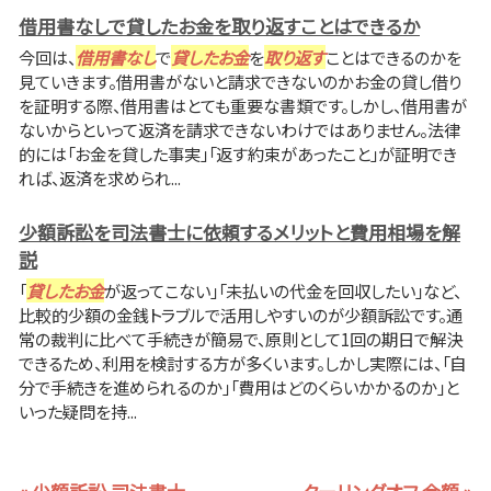
借用書なしで貸したお金を取り返すことはできるか
今回は、
借用書なし
で
貸したお金
を
取り返す
ことはできるのかを
見ていきます。借用書がないと請求できないのかお金の貸し借り
を証明する際、借用書はとても重要な書類です。しかし、借用書が
ないからといって返済を請求できないわけではありません。法律
的には「お金を貸した事実」「返す約束があったこと」が証明でき
れば、返済を求められ...
少額訴訟を司法書士に依頼するメリットと費用相場を解
説
「
貸したお金
が返ってこない」「未払いの代金を回収したい」など、
比較的少額の金銭トラブルで活用しやすいのが少額訴訟です。通
常の裁判に比べて手続きが簡易で、原則として1回の期日で解決
できるため、利用を検討する方が多くいます。しかし実際には、「自
分で手続きを進められるのか」「費用はどのくらいかかるのか」と
いった疑問を持...