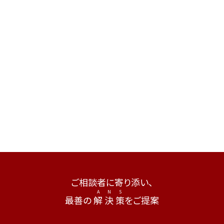
ご相談者に寄り添い、
最善の
解
決
策
をご提案