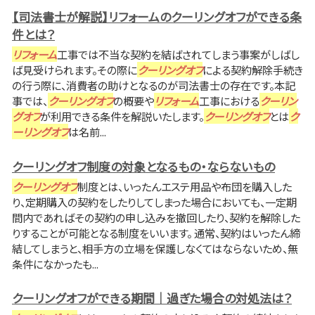
【司法書士が解説】リフォームのクーリングオフができる条
件とは？
リフォーム
工事では不当な契約を結ばされてしまう事案がしばし
ば見受けられます。その際に
クーリングオフ
による契約解除手続き
の行う際に、消費者の助けとなるのが司法書士の存在です。本記
事では、
クーリングオフ
の概要や
リフォーム
工事における
クーリン
グオフ
が利用できる条件を解説いたします。
クーリングオフ
とは
ク
ーリングオフ
は名前...
クーリングオフ制度の対象となるもの・ならないもの
クーリングオフ
制度とは、いったんエステ用品や布団を購入した
り、定期購入の契約をしたりしてしまった場合においても、一定期
間内であればその契約の申し込みを撤回したり、契約を解除した
りすることが可能となる制度をいいます。 通常、契約はいったん締
結してしまうと、相手方の立場を保護しなくてはならないため、無
条件になかったも...
クーリングオフができる期間｜過ぎた場合の対処法は？