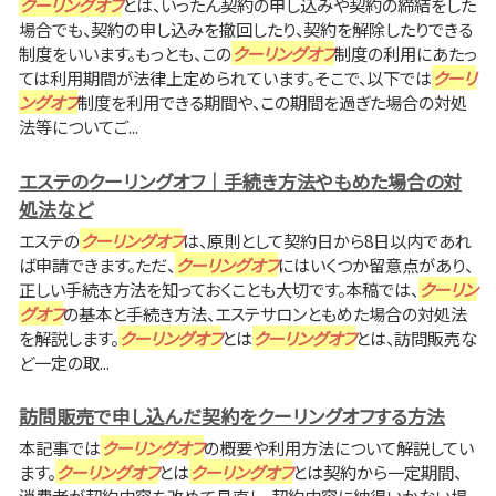
クーリングオフ
とは、いったん契約の申し込みや契約の締結をした
場合でも、契約の申し込みを撤回したり、契約を解除したりできる
制度をいいます。もっとも、この
クーリングオフ
制度の利用にあたっ
ては利用期間が法律上定められています。そこで、以下では
クーリ
ングオフ
制度を利用できる期間や、この期間を過ぎた場合の対処
法等についてご...
エステのクーリングオフ｜手続き方法やもめた場合の対
処法など
エステの
クーリングオフ
は、原則として契約日から8日以内であれ
ば申請できます。ただ、
クーリングオフ
にはいくつか留意点があり、
正しい手続き方法を知っておくことも大切です。本稿では、
クーリン
グオフ
の基本と手続き方法、エステサロンともめた場合の対処法
を解説します。
クーリングオフ
とは
クーリングオフ
とは、訪問販売な
ど一定の取...
訪問販売で申し込んだ契約をクーリングオフする方法
本記事では
クーリングオフ
の概要や利用方法について解説してい
ます。
クーリングオフ
とは
クーリングオフ
とは契約から一定期間、