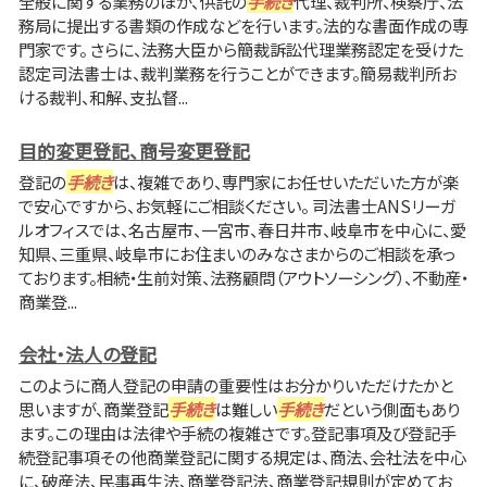
全般に関する業務のほか、供託の
手続き
代理、裁判所、検察庁、法
務局に提出する書類の作成などを行います。法的な書面作成の専
門家です。 さらに、法務大臣から簡裁訴訟代理業務認定を受けた
認定司法書士は、裁判業務を行うことができます。簡易裁判所お
ける裁判、和解、支払督...
目的変更登記、商号変更登記
登記の
手続き
は、複雑であり、専門家にお任せいただいた方が楽
で安心ですから、お気軽にご相談ください。 司法書士ANSリーガ
ルオフィスでは、名古屋市、一宮市、春日井市、岐阜市を中心に、愛
知県、三重県、岐阜市にお住まいのみなさまからのご相談を承っ
ております。相続・生前対策、法務顧問（アウトソーシング）、不動産・
商業登...
会社・法人の登記
このように商人登記の申請の重要性はお分かりいただけたかと
思いますが、商業登記
手続き
は難しい
手続き
だという側面もあり
ます。この理由は法律や手続の複雑さです。登記事項及び登記手
続登記事項その他商業登記に関する規定は、商法、会社法を中心
に、破産法、民事再生法、商業登記法、商業登記規則が定めてお