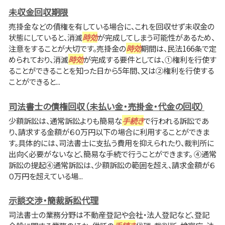
未収金回収期限
売掛金などの債権を有している場合に、これを回収せず未収金の
状態にしていると、消滅
時効
が完成してしまう可能性があるため、
注意をすることが大切です。売掛金の
時効
期間は、民法166条で定
められており、消滅
時効
が完成する要件としては、①権利を行使す
ることができることを知った日から5年間、又は②権利を行使する
ことができると...
司法書士の債権回収（未払い金・売掛金・代金の回収）
少額訴訟は、通常訴訟よりも簡易な
手続き
で行われる訴訟であ
り、請求する金額が６０万円以下の場合に利用することができま
す。具体的には、司法書士に支払う費用を抑えられたり、裁判所に
出向く必要がないなど、簡易な手続で行うことができます。 ④通常
訴訟の提起④通常訴訟は、少額訴訟の範囲を超え、請求金額が６
０万円を超えている場...
示談交渉・簡裁訴訟代理
司法書士の業務分野は不動産登記や会社・法人登記など、登記