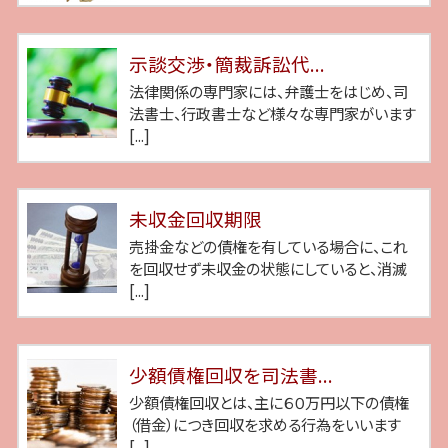
示談交渉・簡裁訴訟代...
法律関係の専門家には、弁護士をはじめ、司
法書士、行政書士など様々な専門家がいます
[...]
未収金回収期限
売掛金などの債権を有している場合に、これ
を回収せず未収金の状態にしていると、消滅
[...]
少額債権回収を司法書...
少額債権回収とは、主に６０万円以下の債権
（借金）につき回収を求める行為をいいます
[...]