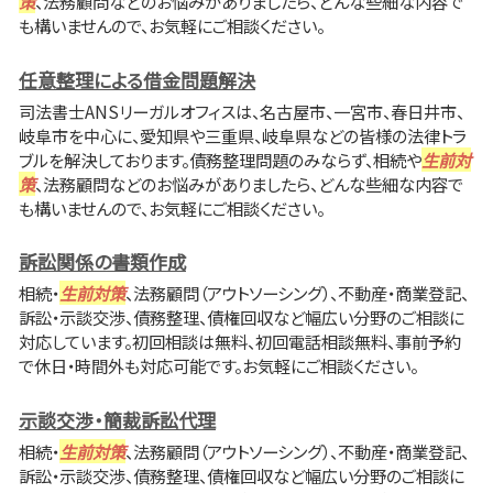
策
、法務顧問などのお悩みがありましたら、どんな些細な内容で
も構いませんので、お気軽にご相談ください。
任意整理による借金問題解決
司法書士ANSリーガルオフィスは、名古屋市、一宮市、春日井市、
岐阜市を中心に、愛知県や三重県、岐阜県などの皆様の法律トラ
ブルを解決しております。債務整理問題のみならず、相続や
生前対
策
、法務顧問などのお悩みがありましたら、どんな些細な内容で
も構いませんので、お気軽にご相談ください。
訴訟関係の書類作成
相続・
生前対策
、法務顧問（アウトソーシング）、不動産・商業登記、
訴訟・示談交渉、債務整理、債権回収など幅広い分野のご相談に
対応しています。初回相談は無料、初回電話相談無料、事前予約
で休日・時間外も対応可能です。お気軽にご相談ください。
示談交渉・簡裁訴訟代理
相続・
生前対策
、法務顧問（アウトソーシング）、不動産・商業登記、
訴訟・示談交渉、債務整理、債権回収など幅広い分野のご相談に