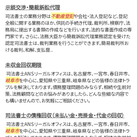
示談交渉・簡裁訴訟代理
司法書士の業務分野は
不動産登記
や会社・法人登記など、登記
全般に関する業務のほか、供託の手続き代理、裁判所、検察庁、法
務局に提出する書類の作成などを行います。法的な書面作成の専
門家です。 さらに、法務大臣から簡裁訴訟代理業務認定を受けた
認定司法書士は、裁判業務を行うことができます。簡易裁判所お
ける裁判、和解、支払督...
未収金回収期限
司法書士ANSリーガルオフィスは、名古屋市、一宮市、春日井市、
岐阜市
を中心に、愛知県や三重県、岐阜県などの皆様の法律トラ
ブルを解決しております。債務整理問題のみならず、相続や生前対
策、法務顧問などのお悩みがありましたら、どんな些細な内容で
も構いませんので、お気軽にご相談ください。
司法書士の債権回収（未払い金・売掛金・代金の回収）
司法書士ANSリーガルオフィスは、名古屋市、一宮市、春日井市、
岐阜市
を中心に、愛知県や三重県、岐阜県などの皆様の法律トラ