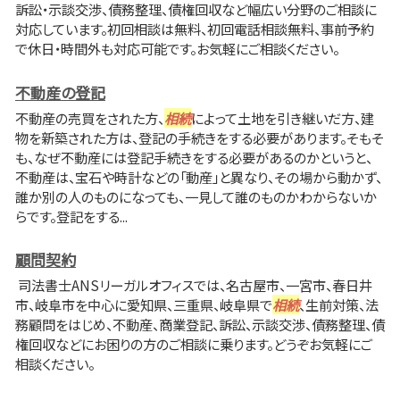
訴訟・示談交渉、債務整理、債権回収など幅広い分野のご相談に
対応しています。初回相談は無料、初回電話相談無料、事前予約
で休日・時間外も対応可能です。お気軽にご相談ください。
不動産の登記
不動産の売買をされた方、
相続
によって土地を引き継いだ方、建
物を新築された方は、登記の手続きをする必要があります。そもそ
も、なぜ不動産には登記手続きをする必要があるのかというと、
不動産は、宝石や時計などの「動産」と異なり、その場から動かず、
誰か別の人のものになっても、一見して誰のものかわからないか
らです。登記をする...
顧問契約
司法書士ANSリーガルオフィスでは、名古屋市、一宮市、春日井
市、岐阜市を中心に愛知県、三重県、岐阜県で
相続
、生前対策、法
務顧問をはじめ、不動産、商業登記、訴訟、示談交渉、債務整理、債
権回収などにお困りの方のご相談に乗ります。どうぞお気軽にご
相談ください。