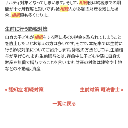
ナルティ対象となってしまいます。 そして、
相続
税は納税までの期
間が十ヶ月程度と短いです。被
相続
人が多額の財産を残した場
合、
相続
額も多くなりま...
生前に行う節税対策
自身の子どもが
相続
をする際に多くの税金を取られてしまうこと
を防止したいとお考えの方は多いです。そこで、本記事では生前に
行う節税対策についてご紹介します。 節税の方法としては、生前贈
与が挙げられます。生前贈与とは、存命中に子どもや孫に自身の
財産を無償で贈与することを言います。財産の対象は建物や土地
などの不動産、資産...
« 認知症 相続対策
生前対策 司法書士 »
一覧に戻る