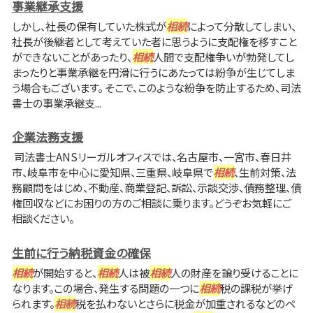
事業継承支援
しかし、社長の保有していた株式が
相続
によって分散してしまい、
社長が後継者として考えていた者に思うように支配権を移すこと
ができないことがあったり、
相続
人間で支配権争いが勃発してし
まったりと事業承継を円滑に行うにあたっては紛争が生じてしま
う場合もございます。 そこで、このような紛争を防止するため、司法
書士の事業承継支...
企業法務支援
司法書士ANSリーガルオフィスでは、名古屋市、一宮市、春日井
市、岐阜市を中心に愛知県、三重県、岐阜県で
相続
、生前対策、法
務顧問をはじめ、不動産、商業登記、訴訟、示談交渉、債務整理、債
権回収などにお困りの方のご相談に乗ります。どうぞお気軽にご
相談ください。
生前に行う納税資金の確保
相続
が開始すると、
相続
人は被
相続
人の財産を譲り受けることに
なります。この場合、発生する問題の一つに
相続
税の課税が挙げ
られます。
相続
税を払わないとさらに税金が加重されるなどのペ