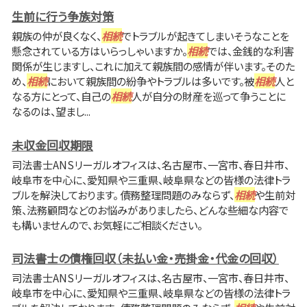
生前に行う争族対策
親族の仲が良くなく、
相続
でトラブルが起きてしまいそうなことを
懸念されている方はいらっしゃいますか。
相続
では、金銭的な利害
関係が生じますし、これに加えて親族間の感情が伴います。そのた
め、
相続
において親族間の紛争やトラブルは多いです。被
相続
人と
なる方にとって、自己の
相続
人が自分の財産を巡って争うことに
なるのは、望まし...
未収金回収期限
司法書士ANSリーガルオフィスは、名古屋市、一宮市、春日井市、
岐阜市を中心に、愛知県や三重県、岐阜県などの皆様の法律トラ
ブルを解決しております。 債務整理問題のみならず、
相続
や生前対
策、法務顧問などのお悩みがありましたら、どんな些細な内容で
も構いませんので、お気軽にご相談ください。
司法書士の債権回収（未払い金・売掛金・代金の回収）
司法書士ANSリーガルオフィスは、名古屋市、一宮市、春日井市、
岐阜市を中心に、愛知県や三重県、岐阜県などの皆様の法律トラ