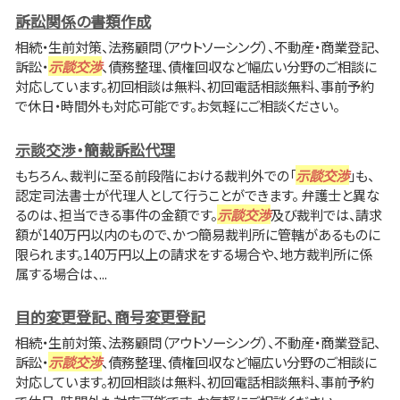
訴訟関係の書類作成
相続・生前対策、法務顧問（アウトソーシング）、不動産・商業登記、
訴訟・
示談交渉
、債務整理、債権回収など幅広い分野のご相談に
対応しています。初回相談は無料、初回電話相談無料、事前予約
で休日・時間外も対応可能です。お気軽にご相談ください。
示談交渉・簡裁訴訟代理
もちろん、裁判に至る前段階における裁判外での「
示談交渉
」も、
認定司法書士が代理人として行うことができます。 弁護士と異な
るのは、担当できる事件の金額です。
示談交渉
及び裁判では、請求
額が140万円以内のもので、かつ簡易裁判所に管轄があるものに
限られます。140万円以上の請求をする場合や、地方裁判所に係
属する場合は、...
目的変更登記、商号変更登記
相続・生前対策、法務顧問（アウトソーシング）、不動産・商業登記、
訴訟・
示談交渉
、債務整理、債権回収など幅広い分野のご相談に
対応しています。初回相談は無料、初回電話相談無料、事前予約